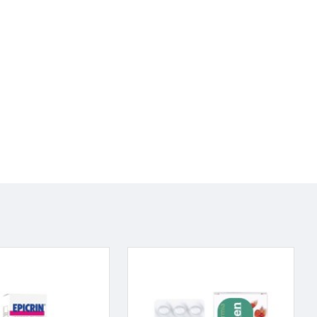
εις σε περιόδους έξαρσης άτομα:
 συχνά
άνοσων νοσημάτων
εις αναπνευστικού και ουροποιητικού συστήματος, φυματίωση,
ιδα C και άλλα.
 Υδατοδιαλυτές
ακοκινητικές μελέτες έχει διαπιστωθεί ότι η ημερήσια δόση των