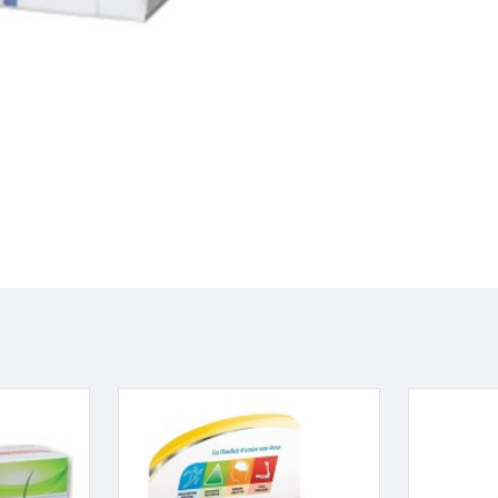
Προστατεύει από ιώσ
● που αρρωσταίνουν
● με ιστορικό αυτο
● με χρόνια ιογενή
● με χρόνιες λοιμώξ
προστατίτιδες, ηπατίτ
Μορφές
● Φυτικές Κάψουλες
Δοσολογία: Από φαρμ