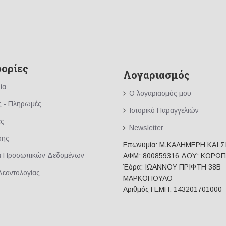
χορήγηση 96 εβδομ
βάρους.
Κλινικές μελέτες
ορίες
Λογαριασμός
ία
Πολλές κλινικές μελέ
Ο λογαριασμός μου
την ανοσορυθμιστική
ς - Πληρωμές
ανοσορυθμιστικό με 
Ιστορικό Παραγγελιών
αλλεργία, σύνδρομο 
ές
Newsletter
ιογενείς καταστάσεις.
σης
Επωνυμία: Μ.ΚΑΛΗΜΕΡΗ ΚΑΙ Σ
α Προσωπικών Δεδομένων
ΑΦΜ: 800859316 ΔΟΥ: ΚΟΡΩΠ
Έδρα: ΙΩΑΝΝΟΥ ΠΡΙΦΤΗ 38Β
Το Moducare δεν αν
Δεοντολογίας
ΜΑΡΚΟΠΟΥΛΟ
βοηθήσει στην ισορ
Αριθμός ΓΕΜΗ: 143201701000