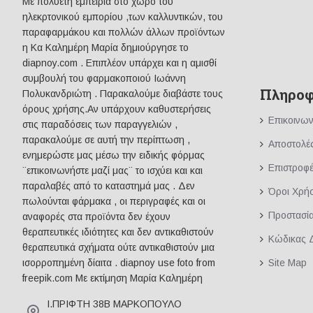
Mε πολυετή εμπειρία στο χώρο του
ηλεκρτονικού εμπορίου ,των καλλυντικών, του
παραφαρμάκου και πολλών άλλων προϊόντων
η Κα Καλημέρη Μαρία δημιούργησε το
diapnoy.com . Επιπλέον υπάρχει και η αμισθί
συμβουλή του φαρμακοποιού Ιωάννη
Πληροφ
Πολυκανδριώτη . Παρακαλούμε διαβάστε τους
όρους χρήσης.Αν υπάρχουν καθυστερήσεις
Επικοινων
στις παραδόσεις των παραγγελιών ,
παρακαλούμε σε αυτή την περίπτωση ,
Αποστολέ
ενημερώστε μας μέσω την ειδικής φόρμας
Επιστροφ
¨επικοινωνήστε μαζί μας¨ το ισχύει και και
παραλαβές από το καταστημά μας . Δεν
Όροι Χρή
πωλούνται φάρμακα , οι περιγραφές και οι
Προστασί
αναφορές στα προϊόντα δεν έχουν
θεραπευτικές ιδιότητες και δεν αντικαθιστούν
Κώδικας 
θεραπευτικά σχήματα ούτε αντικαθιστούν μια
Site Map
ισορροπημένη δίαιτα . diapnoy use foto from
freepik.com Με εκτίμηση Μαρία Καλημέρη
Ι.ΠΡΙΦΤΗ 38Β ΜΑΡΚΟΠΟΥΛΟ