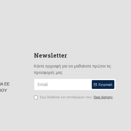
άδων των πολύ υψηλών δόσεων 1000 – 5000mg ανά χιλιόγραμμο
τες έγιναν και συνεχίζονται σε όλο τον κόσμο, οι οποίες απέδειξαν
Newsletter
 δράση του Moducare. Το προϊόν δοκιμάστηκε αποκλειστικά ως
εξειδικευμένες μετρήσεις διεθνώς και στην Ελλάδα σε άτομα με
Κάντε εγγραφή για να μαθαίνετε πρώτοι τις
χρόνιας κόπωσης, HPV, HIV και άλλες χρόνιες αυτοάνοσες και
προσφορές μας
ΙΑ ΕΕ
Εγγραφή
ΙΟΥ
Έχω διαβάσει και αποδέχομαι τους
Όροι Χρήσης
τικαθιστά κανένα φάρμακο. Δίδεται ως συμπλήρωμα με σκοπό να
ροπημένη ανοσιακή απάντηση του οργανισμού.