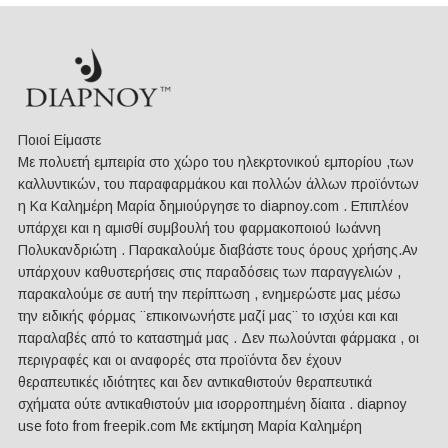
Ποιοί Είμαστε
Mε πολυετή εμπειρία στο χώρο του ηλεκρτονικού εμπορίου ,των
καλλυντικών, του παραφαρμάκου και πολλών άλλων προϊόντων
η Κα Καλημέρη Μαρία δημιούργησε το diapnoy.com . Επιπλέον
υπάρχει και η αμισθί συμβουλή του φαρμακοποιού Ιωάννη
Πολυκανδριώτη . Παρακαλούμε διαβάστε τους όρους χρήσης.Αν
υπάρχουν καθυστερήσεις στις παραδόσεις των παραγγελιών ,
παρακαλούμε σε αυτή την περίπτωση , ενημερώστε μας μέσω
την ειδικής φόρμας ¨επικοινωνήστε μαζί μας¨ το ισχύει και και
παραλαβές από το καταστημά μας . Δεν πωλούνται φάρμακα , οι
περιγραφές και οι αναφορές στα προϊόντα δεν έχουν
θεραπευτικές ιδιότητες και δεν αντικαθιστούν θεραπευτικά
σχήματα ούτε αντικαθιστούν μια ισορροπημένη δίαιτα . diapnoy
use foto from freepik.com Με εκτίμηση Μαρία Καλημέρη