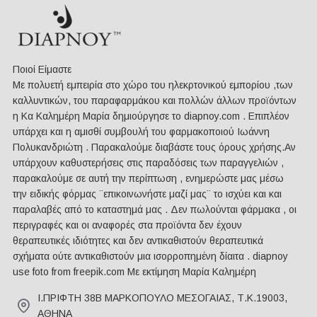
Ποιοί Είμαστε
Mε πολυετή εμπειρία στο χώρο του ηλεκρτονικού εμπορίου ,των
καλλυντικών, του παραφαρμάκου και πολλών άλλων προϊόντων
η Κα Καλημέρη Μαρία δημιούργησε το diapnoy.com . Επιπλέον
υπάρχει και η αμισθί συμβουλή του φαρμακοποιού Ιωάννη
Πολυκανδριώτη . Παρακαλούμε διαβάστε τους όρους χρήσης.Αν
υπάρχουν καθυστερήσεις στις παραδόσεις των παραγγελιών ,
παρακαλούμε σε αυτή την περίπτωση , ενημερώστε μας μέσω
την ειδικής φόρμας ¨επικοινωνήστε μαζί μας¨ το ισχύει και και
παραλαβές από το καταστημά μας . Δεν πωλούνται φάρμακα , οι
περιγραφές και οι αναφορές στα προϊόντα δεν έχουν
θεραπευτικές ιδιότητες και δεν αντικαθιστούν θεραπευτικά
σχήματα ούτε αντικαθιστούν μια ισορροπημένη δίαιτα . diapnoy
use foto from freepik.com Με εκτίμηση Μαρία Καλημέρη
Ι.ΠΡΙΦΤΗ 38Β ΜΑΡΚΟΠΟΥΛΟ ΜΕΣΟΓΑΙΑΣ, Τ.Κ.19003,
ΑΘΗΝΑ