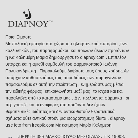
Ποιοί Είμαστε
Mε πολυετή εμπειρία στο χώρο του ηλεκρτονικού εμπορίου ,των
καλλυντικών, του παραφαρμάκου και πολλών άλλων προϊόντων
η Κα Καλημέρη Μαρία δημιούργησε το diapnoy.com . Επιπλέον
υπάρχει και η αμισθί συμβουλή του φαρμακοποιού Ιωάννη
Πολυκανδριώτη . Παρακαλούμε διαβάστε τους όρους χρήσης.Αν
υπάρχουν καθυστερήσεις στις παραδόσεις των παραγγελιών ,
παρακαλούμε σε αυτή την περίπτωση , ενημερώστε μας μέσω
την ειδικής φόρμας ¨επικοινωνήστε μαζί μας¨ το ισχύει και και
παραλαβές από το καταστημά μας . Δεν πωλούνται φάρμακα , οι
περιγραφές και οι αναφορές στα προϊόντα δεν έχουν
θεραπευτικές ιδιότητες και δεν αντικαθιστούν θεραπευτικά
σχήματα ούτε αντικαθιστούν μια ισορροπημένη δίαιτα . diapnoy
use foto from freepik.com Με εκτίμηση Μαρία Καλημέρη
Ι.ΠΡΙΦΤΗ 38Β ΜΑΡΚΟΠΟΥΛΟ ΜΕΣΟΓΑΙΑΣ, Τ.Κ.19003,