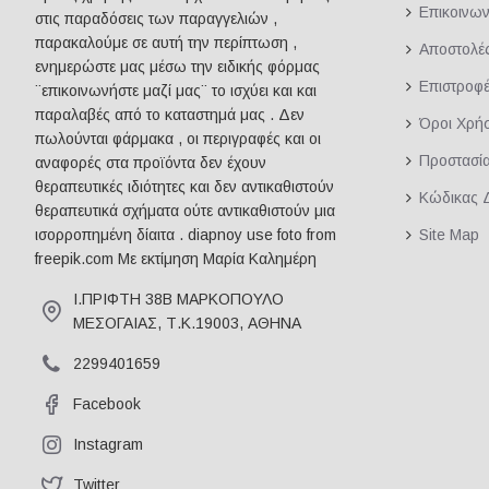
Επικοινων
στις παραδόσεις των παραγγελιών ,
παρακαλούμε σε αυτή την περίπτωση ,
Αποστολέ
ενημερώστε μας μέσω την ειδικής φόρμας
Επιστροφ
¨επικοινωνήστε μαζί μας¨ το ισχύει και και
παραλαβές από το καταστημά μας . Δεν
Όροι Χρή
πωλούνται φάρμακα , οι περιγραφές και οι
Προστασί
αναφορές στα προϊόντα δεν έχουν
θεραπευτικές ιδιότητες και δεν αντικαθιστούν
Κώδικας 
θεραπευτικά σχήματα ούτε αντικαθιστούν μια
Site Map
ισορροπημένη δίαιτα . diapnoy use foto from
freepik.com Με εκτίμηση Μαρία Καλημέρη
Ι.ΠΡΙΦΤΗ 38Β ΜΑΡΚΟΠΟΥΛΟ
ΜΕΣΟΓΑΙΑΣ, Τ.Κ.19003, ΑΘΗΝΑ
2299401659
Facebook
Instagram
Twitter