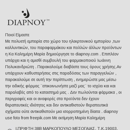
Ποιοί Είμαστε
Mε πολυετή εμπειρία στο χώρο του ηλεκρτονικού εμπορίου ,των
καλλυντικών, του παραφαρμάκου και πολλών άλλων προϊόντων
η Κα Καλημέρη Μαρία δημιούργησε το diapnoy.com . Επιπλέον
υπάρχει και η αμισθί συμβουλή του φαρμακοποιού Ιωάννη
Πολυκανδριώτη . Παρακαλούμε διαβάστε τους όρους χρήσης.Αν
υπάρχουν καθυστερήσεις στις παραδόσεις των παραγγελιών ,
παρακαλούμε σε αυτή την περίπτωση , ενημερώστε μας μέσω
την ειδικής φόρμας ¨επικοινωνήστε μαζί μας¨ το ισχύει και και
παραλαβές από το καταστημά μας . Δεν πωλούνται φάρμακα , οι
περιγραφές και οι αναφορές στα προϊόντα δεν έχουν
θεραπευτικές ιδιότητες και δεν αντικαθιστούν θεραπευτικά
σχήματα ούτε αντικαθιστούν μια ισορροπημένη δίαιτα . diapnoy
use foto from freepik.com Με εκτίμηση Μαρία Καλημέρη
Ι.ΠΡΙΦΤΗ 38Β ΜΑΡΚΟΠΟΥΛΟ ΜΕΣΟΓΑΙΑΣ, Τ.Κ.19003,