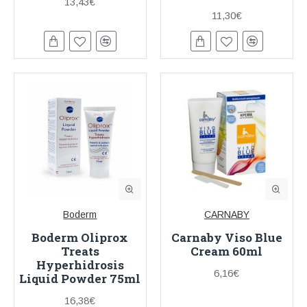
13,43€
11,30€
Boderm
CARNABY
Boderm Oliprox
Carnaby Viso Blue
Treats
Cream 60ml
Hyperhidrosis
6,16€
Liquid Powder 75ml
16,38€