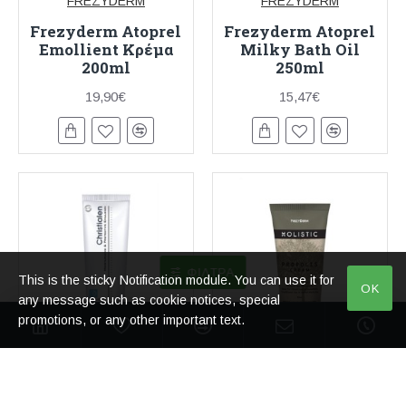
FREZYDERM
FREZYDERM
Frezyderm Atoprel
Frezyderm Atoprel
Emollient Κρέμα
Milky Bath Oil
200ml
250ml
19,90€
15,47€
ΦΊΛΤΡΑ
This is the sticky Notification module. You can use it for
OK
any message such as cookie notices, special
promotions, or any other important text.
FREZYDERM
FREZYDERM
Frezyderm
Frezyderm HoIistic