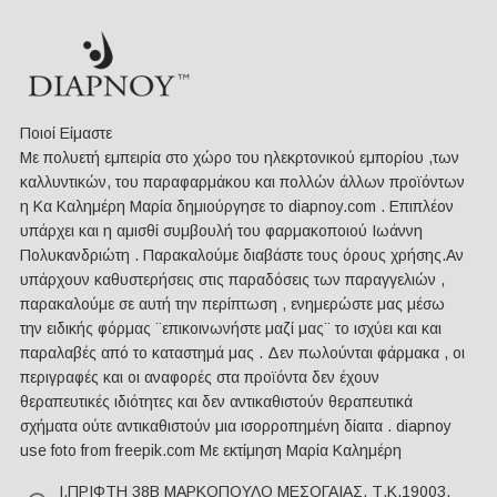
Ποιοί Είμαστε
Mε πολυετή εμπειρία στο χώρο του ηλεκρτονικού εμπορίου ,των
καλλυντικών, του παραφαρμάκου και πολλών άλλων προϊόντων
η Κα Καλημέρη Μαρία δημιούργησε το diapnoy.com . Επιπλέον
υπάρχει και η αμισθί συμβουλή του φαρμακοποιού Ιωάννη
Πολυκανδριώτη . Παρακαλούμε διαβάστε τους όρους χρήσης.Αν
υπάρχουν καθυστερήσεις στις παραδόσεις των παραγγελιών ,
παρακαλούμε σε αυτή την περίπτωση , ενημερώστε μας μέσω
την ειδικής φόρμας ¨επικοινωνήστε μαζί μας¨ το ισχύει και και
παραλαβές από το καταστημά μας . Δεν πωλούνται φάρμακα , οι
περιγραφές και οι αναφορές στα προϊόντα δεν έχουν
θεραπευτικές ιδιότητες και δεν αντικαθιστούν θεραπευτικά
σχήματα ούτε αντικαθιστούν μια ισορροπημένη δίαιτα . diapnoy
use foto from freepik.com Με εκτίμηση Μαρία Καλημέρη
Ι.ΠΡΙΦΤΗ 38Β ΜΑΡΚΟΠΟΥΛΟ ΜΕΣΟΓΑΙΑΣ, Τ.Κ.19003,