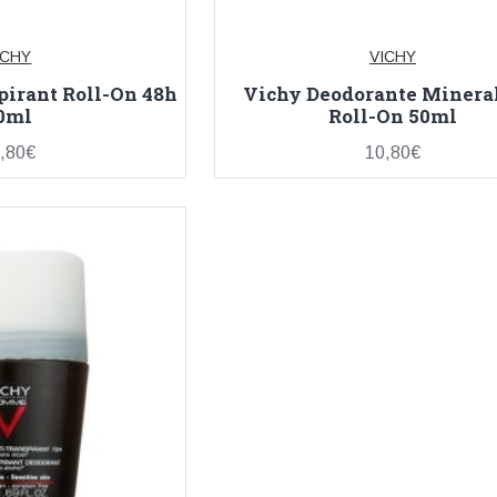
ICHY
VICHY
pirant Roll-On 48h
Vichy Deodorante Minera
0ml
Roll-On 50ml
,80€
10,80€