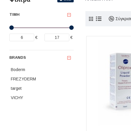
ΤΙΜΉ
Σύγκρισ
€
€
BRANDS
Boderm
FREZYDERM
target
VICHY