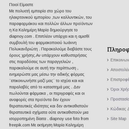
Ποιοί Είμαστε
Mε πολυετή εμπειρία στο χώρο του
ηλεκρτονικού εμπορίου ,των καλλυντικών, του
παραφαρμάκου και πολλών άλλων προϊόντων
η Κα Καλημέρη Μαρία δημιούργησε το
diapnoy.com . Επιπλέον υπάρχει και η αμισθί
συμβουλή του φαρμακοποιού Ιωάννη
Πληροφ
Πολυκανδριώτη . Παρακαλούμε διαβάστε τους
όρους χρήσης.Αν υπάρχουν καθυστερήσεις
Επικοινων
στις παραδόσεις των παραγγελιών ,
παρακαλούμε σε αυτή την περίπτωση ,
Αποστολέ
ενημερώστε μας μέσω την ειδικής φόρμας
Επιστροφ
¨επικοινωνήστε μαζί μας¨ το ισχύει και και
παραλαβές από το καταστημά μας . Δεν
Όροι Χρή
πωλούνται φάρμακα , οι περιγραφές και οι
Προστασί
αναφορές στα προϊόντα δεν έχουν
θεραπευτικές ιδιότητες και δεν αντικαθιστούν
Κώδικας 
θεραπευτικά σχήματα ούτε αντικαθιστούν μια
Site Map
ισορροπημένη δίαιτα . diapnoy use foto from
freepik.com Με εκτίμηση Μαρία Καλημέρη