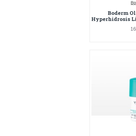
Bo
Boderm Ol
Hyperhidrosis L
16