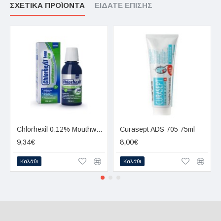
ΣΧΕΤΙΚΆ ΠΡΟΪΌΝΤΑ
ΕΊΔΑΤΕ ΕΠΊΣΗΣ
Chlorhexil 0.12% Mouthwash Long Use 250ml
Curasept ADS 705 75ml
9,34€
8,00€
Καλάθι
Καλάθι