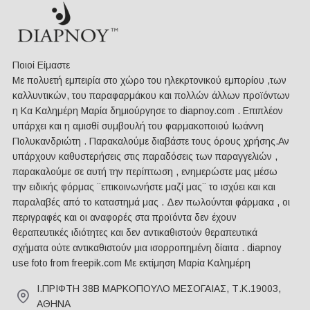
Ποιοί Είμαστε
Mε πολυετή εμπειρία στο χώρο του ηλεκρτονικού εμπορίου ,των
καλλυντικών, του παραφαρμάκου και πολλών άλλων προϊόντων
η Κα Καλημέρη Μαρία δημιούργησε το diapnoy.com . Επιπλέον
υπάρχει και η αμισθί συμβουλή του φαρμακοποιού Ιωάννη
Πολυκανδριώτη . Παρακαλούμε διαβάστε τους όρους χρήσης.Αν
υπάρχουν καθυστερήσεις στις παραδόσεις των παραγγελιών ,
παρακαλούμε σε αυτή την περίπτωση , ενημερώστε μας μέσω
την ειδικής φόρμας ¨επικοινωνήστε μαζί μας¨ το ισχύει και και
παραλαβές από το καταστημά μας . Δεν πωλούνται φάρμακα , οι
περιγραφές και οι αναφορές στα προϊόντα δεν έχουν
θεραπευτικές ιδιότητες και δεν αντικαθιστούν θεραπευτικά
σχήματα ούτε αντικαθιστούν μια ισορροπημένη δίαιτα . diapnoy
use foto from freepik.com Με εκτίμηση Μαρία Καλημέρη
Ι.ΠΡΙΦΤΗ 38Β ΜΑΡΚΟΠΟΥΛΟ ΜΕΣΟΓΑΙΑΣ, Τ.Κ.19003,
ΑΘΗΝΑ