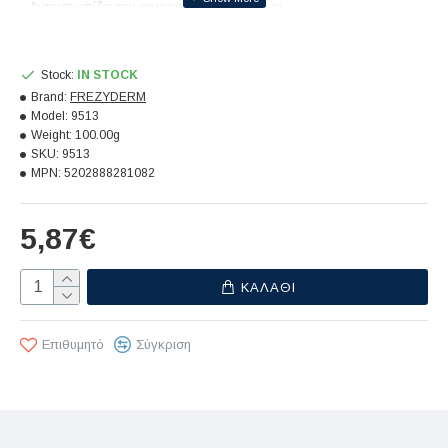
- Αντιμετωπίζει την αιμορραγία των ούλων
- Αναισθητοποιεί τοπικά με φυσικό τρόπο
Stock:
IN STOCK
Brand:
FREZYDERM
Model:
9513
Weight:
100.00g
SKU:
9513
MPN:
5202888281082
5,87€
ΚΑΛΆΘΙ
Επιθυμητό
Σύγκριση