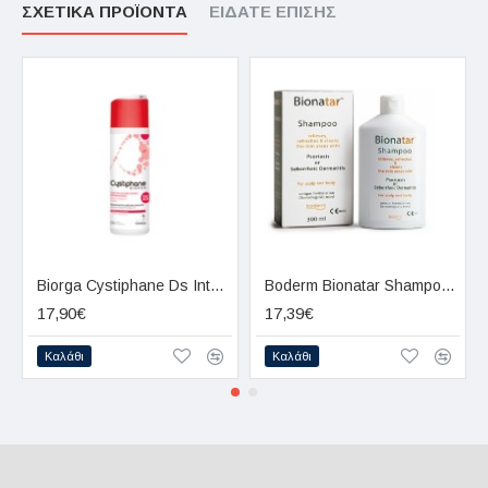
Εκχύλισμα Καναδικής Ιτιάς: Δράση συγκρίσιμη με
ΣΧΕΤΙΚΆ ΠΡΟΪΌΝΤΑ
ΕΊΔΑΤΕ ΕΠΊΣΗΣ
κορτικοστεροειδή
Biorga Cystiphane Ds Intensive Anti-dandruff Shampoo 200ml
Boderm Bionatar Shampoo 300ml
17,90€
17,39€
Καλάθι
Καλάθι