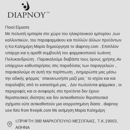
Ποιοί Είμαστε
Mε πολυετή εμπειρία στο χώρο του ηλεκρτονικού εμπορίου ,των
καλλυντικών, του παραφαρμάκου και πολλών άλλων προϊόντων
η Κα Καλημέρη Μαρία δημιούργησε το diapnoy.com . Επιπλέον
υπάρχει και η αμισθί συμβουλή του φαρμακοποιού Ιωάννη
Πολυκανδριώτη . Παρακαλούμε διαβάστε τους όρους χρήσης.Αν
υπάρχουν καθυστερήσεις στις παραδόσεις των παραγγελιών ,
παρακαλούμε σε αυτή την περίπτωση , ενημερώστε μας μέσω
την ειδικής φόρμας ¨επικοινωνήστε μαζί μας¨ το ισχύει και και
παραλαβές από το καταστημά μας . Δεν πωλούνται φάρμακα , οι
περιγραφές και οι αναφορές στα προϊόντα δεν έχουν
θεραπευτικές ιδιότητες και δεν αντικαθιστούν θεραπευτικά
σχήματα ούτε αντικαθιστούν μια ισορροπημένη δίαιτα . diapnoy
use foto from freepik.com Με εκτίμηση Μαρία Καλημέρη
Ι.ΠΡΙΦΤΗ 38Β ΜΑΡΚΟΠΟΥΛΟ ΜΕΣΟΓΑΙΑΣ, Τ.Κ.19003,
ΑΘΗΝΑ