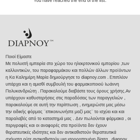
You have reached the end of the list.
Ποιοί Είμαστε
Mε πολυετή εμπειρία στο χώρο του ηλεκρτονικού εμπορίου ,των
καλλυντικών, του παραφαρμάκου και πολλών άλλων προϊόντων
η Κα Καλημέρη Μαρία δημιούργησε το diapnoy.com . Επιπλέον
υπάρχει και η αμισθί συμβουλή του φαρμακοποιού Ιωάννη
Πολυκανδριώτη . Παρακαλούμε διαβάστε τους όρους χρήσης.Αν
υπάρχουν καθυστερήσεις στις παραδόσεις των παραγγελιών ,
παρακαλούμε σε αυτή την περίπτωση , ενημερώστε μας μέσω
την ειδικής φόρμας ¨επικοινωνήστε μαζί μας¨ το ισχύει και και
παραλαβές από το καταστημά μας . Δεν πωλούνται φάρμακα , οι
περιγραφές και οι αναφορές στα προϊόντα δεν έχουν
θεραπευτικές ιδιότητες και δεν αντικαθιστούν θεραπευτικά
σχήματα ούτε αντικαθιστούν μια ισορροπημένη δίαιτα . diapnoy