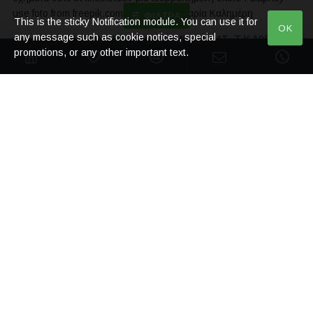
use foto from freepik.com Με εκτίμηση Μαρία Καλημέρη
ΦΊΛΤΡΑ
This is the sticky Notification module. You can use it for
OK
any message such as cookie notices, special
Ι.ΠΡΙΦΤΗ 38Β ΜΑΡΚΟΠΟΥΛΟ ΜΕΣΟΓΑΙΑΣ, Τ.Κ.19003,
promotions, or any other important text.
ΑΘΗΝΑ
2299401659
Facebook
Instagram
Twitter
Λογαριασμός
Πληροφορίες
Ο λογαριασμός μου
Επικοινωνία
Ιστορικό Παραγγελιών
Αποστολές - Πληρωμές
Newsletter
Επιστροφές
Επωνυμία: Μ.ΚΑΛΗΜΕΡΗ
Όροι Χρήσης